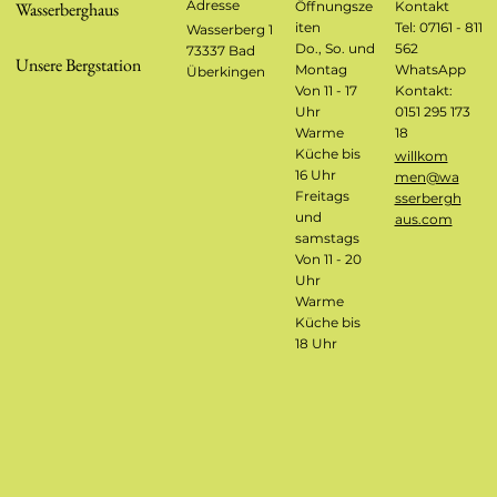
Adresse
Öffnungsze
Kontakt
Wasserberghaus
iten
Tel: 07161 - 811
Wasserberg 1
562
Do., So. und
73337 Bad
Unsere Bergstation
WhatsApp
Montag
Überkingen
Kontakt:
Von 11 - 17
0151 295 173
Uhr
18
Warme
Küche bis
willkom
16 Uhr
men@wa
Freitags
sserbergh
und
aus.com
samstags
Von 11 - 20
Uhr
Warme
Küche bis
18 Uhr